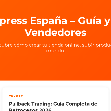
press España – Guía 
Vendedores
ubre cómo crear tu tienda online, subir produ
mundo.
CRYPTO
Pullback Trading: Guía Completa de
Retrocesos 2026