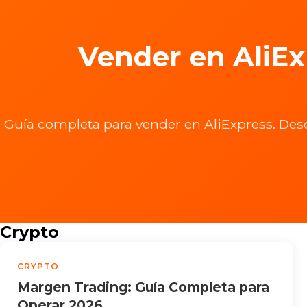
Vender en AliEx
Guía completa para vender en AliExpress. Desc
Crypto
CRYPTO
Margen Trading: Guía Completa para
Operar 2026