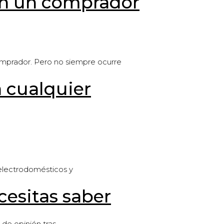
on un comprador
comprador. Pero no siempre ocurre
 cualquier
electrodomésticos y
cesitas saber
 de opinión tras