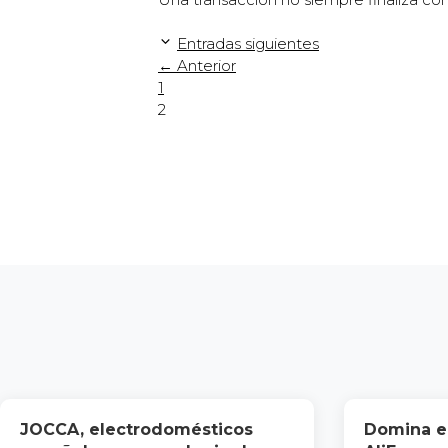
Entradas siguientes
←
Anterior
Página
1
Página
2
JOCCA, electrodomésticos
Domina el