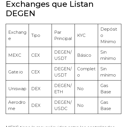
Exchanges que Listan
DEGEN
Depósit
Exchang
Par
Tipo
KYC
o
e
Principal
Mínimo
DEGEN/
Sin
MEXC
CEX
Básico
USDT
mínimo
DEGEN/
Complet
Sin
Gate.io
CEX
USDT
o
mínimo
DEGEN/
Gas
Uniswap
DEX
No
ETH
Base
Aerodro
DEGEN/
Gas
DEX
No
me
USDC
Base