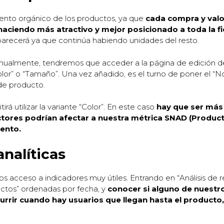
iento orgánico de los productos, ya que
cada compra y valo
haciendo más atractivo y mejor posicionado a toda la fi
parecerá ya que continúa habiendo unidades del resto.
nualmente, tendremos que acceder a la página de edición del
lor” o “Tamaño”. Una vez añadido, es el turno de poner el “N
 de producto.
irá utilizar la variante “Color”. En este caso
hay que ser más
tores podrían afectar a nuestra métrica SNAD (Producto
ento.
analíticas
os acceso a indicadores muy útiles. Entrando en “Análisis d
uctos” ordenadas por fecha, y
conocer si alguno de nuestr
currir cuando hay usuarios que llegan hasta el produc