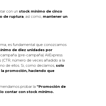
ntar con un
stock mínimo de cinco
o de ruptura
, así como,
mantener un
forma, es fundamental que conozcamos
mínimo de diez unidades por
la campaña (pre-campaña) AliExpress
ios (CTR, número de veces añadido a la
uno de ellos. Si, como decíamos,
solo
e la promoción, haciendo que
comendamos probar la
“Promoción de
rio contar con stock mínimo.