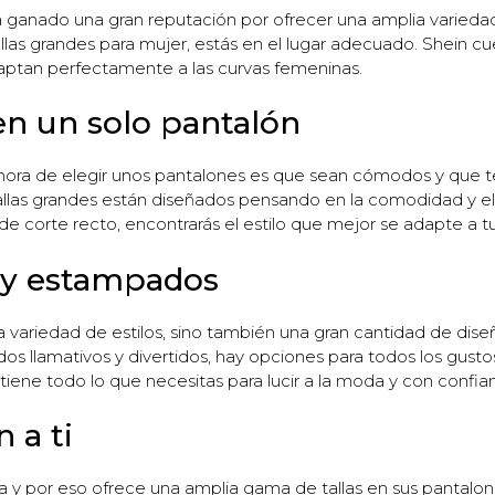
anado una gran reputación por ofrecer una amplia variedad d
allas grandes para mujer, estás en el lugar adecuado. Shein c
aptan perfectamente a las curvas femeninas.
en un solo pantalón
hora de elegir unos pantalones es que sean cómodos y que te
allas grandes están diseñados pensando en la comodidad y el 
 corte recto, encontrarás el estilo que mejor se adapte a t
 y estampados
a variedad de estilos, sino también una gran cantidad de di
dos llamativos y divertidos, hay opciones para todos los gust
 tiene todo lo que necesitas para lucir a la moda y con confia
 a ti
 y por eso ofrece una amplia gama de tallas en sus pantalone