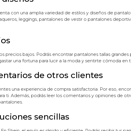
enta con una amplia variedad de estilos y diseños de pantalon
ueros, leggings, pantalones de vestir o pantalones deporti
jos
los precios bajos. Podrás encontrar pantalones tallas grandes 
astar una fortuna para lucir a la moda y sentirte cómoda en t
entarios de otros clientes
ntes una experiencia de compra satisfactoria. Por eso, encontr
ara ti. Además, podrás leer los comentarios y opiniones de otr
 pantalones.
uciones sencillas
 Shein, el envío es rápido y eficiente. Podrás recibir tus pa