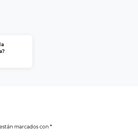
la
a?
s están marcados con
*