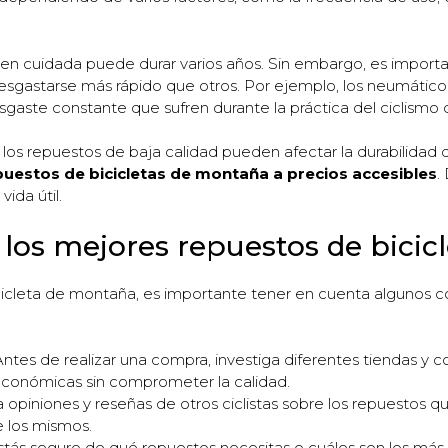
ien cuidada puede durar varios años. Sin embargo, es import
gastarse más rápido que otros. Por ejemplo, los neumáticos y 
gaste constante que sufren durante la práctica del ciclismo
s repuestos de baja calidad pueden afectar la durabilidad de
puestos de bicicletas de montaña a precios accesibles
.
ida útil.
r los mejores repuestos de bici
bicicleta de montaña, es importante tener en cuenta algunos 
ntes de realizar una compra, investiga diferentes tiendas y 
conómicas sin comprometer la calidad.
opiniones y reseñas de otros ciclistas sobre los repuestos q
e los mismos.
stás seguro de qué repuestos necesitas o cuáles son los más