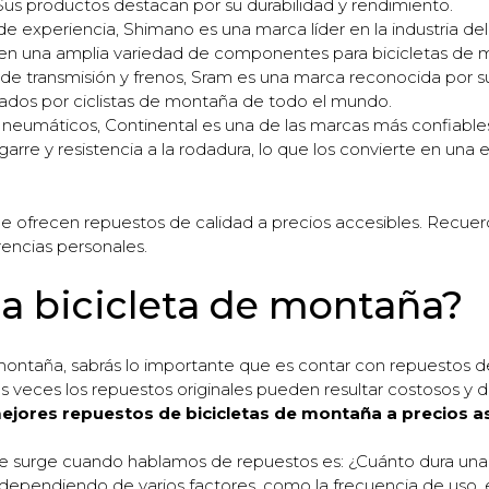
us productos destacan por su durabilidad y rendimiento.
 experiencia, Shimano es una marca líder en la industria del 
recen una amplia variedad de componentes para bicicletas de 
de transmisión y frenos, Sram es una marca reconocida por s
ados por ciclistas de montaña de todo el mundo.
neumáticos, Continental es una de las marcas más confiables
rre y resistencia a la rodadura, lo que los convierte en una
ue ofrecen repuestos de calidad a precios accesibles. Recuer
encias personales.
a bicicleta de montaña?
 montaña, sabrás lo importante que es contar con repuestos d
eces los repuestos originales pueden resultar costosos y difí
mejores repuestos de bicicletas de montaña a precios a
 surge cuando hablamos de repuestos es: ¿Cuánto dura una 
 dependiendo de varios factores, como la frecuencia de uso,