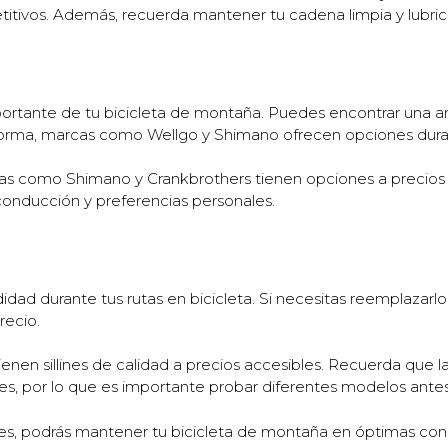
itivos. Además, recuerda mantener tu cadena limpia y lubricad
ortante de tu bicicleta de montaña. Puedes encontrar una a
aforma, marcas como Wellgo y Shimano ofrecen opciones durad
cas como Shimano y Crankbrothers tienen opciones a precios 
conducción y preferencias personales.
odidad durante tus rutas en bicicleta. Si necesitas reemplazar
recio.
ienen sillines de calidad a precios accesibles. Recuerda que l
es, por lo que es importante probar diferentes modelos ante
es, podrás mantener tu bicicleta de montaña en óptimas condi