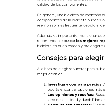
calidad de los componentes.
En general, una bicicleta de montaña b
componentes de la bicicleta pueden des
reemplazo más frecuente debido al des
Además, es importante mencionar que lo
recomendable buscar
los mejores re
bicicleta en buen estado y prolongar su v
Consejos para elegi
A la hora de elegir repuestos para tu 
mejor decisión:
Investiga y compara precios:
A
podrás encontrar opciones más e
Lee opiniones y reseñas:
Busca 
idea de la calidad y durabilidad d
Consulta con expertos:
Si no e