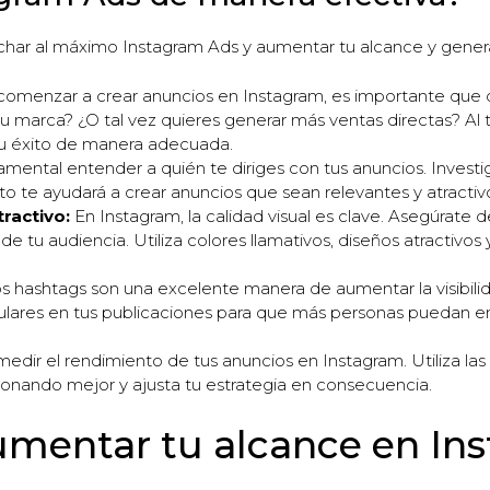
char al máximo Instagram Ads y aumentar tu alcance y gener
omenzar a crear anuncios en Instagram, es importante que de
marca? ¿O tal vez quieres generar más ventas directas? Al te
su éxito de manera adecuada.
mental entender a quién te diriges con tus anuncios. Investi
to te ayudará a crear anuncios que sean relevantes y atractivo
ractivo:
En Instagram, la calidad visual es clave. Asegúrate d
e tu audiencia. Utiliza colores llamativos, diseños atractivos 
s hashtags son una excelente manera de aumentar la visibili
pulares en tus publicaciones para que más personas puedan e
edir el rendimiento de tus anuncios en Instagram. Utiliza las 
ionando mejor y ajusta tu estrategia en consecuencia.
umentar tu alcance en In