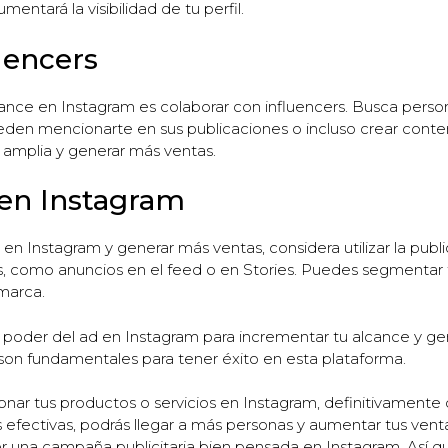
entará la visibilidad de tu perfil.
uencers
nce en Instagram es colaborar con influencers. Busca persona
eden mencionarte en sus publicaciones o incluso crear conte
s amplia y generar más ventas.
d en Instagram
 en Instagram y generar más ventas, considera utilizar la publ
, como anuncios en el feed o en Stories. Puedes segmentar tu
 marca.
 el poder del ad en Instagram para incrementar tu alcance y g
 son fundamentales para tener éxito en esta plataforma.
onar tus productos o servicios en Instagram, definitivamente
s efectivas, podrás llegar a más personas y aumentar tus vent
 una campaña publicitaria bien pensada en Instagram. Así 