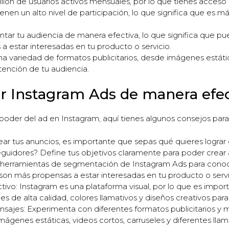
llón de usuarios activos mensuales, por lo que tienes acceso 
enen un alto nivel de participación, lo que significa que es 
ar tu audiencia de manera efectiva, lo que significa que pue
 estar interesadas en tu producto o servicio.
 variedad de formatos publicitarios, desde imágenes estática
atención de tu audiencia.
ar Instagram Ads de manera efe
el poder del ad en Instagram, aquí tienes algunos consejos pa
ear tus anuncios, es importante que sepas qué quieres lograr
uidores? Define tus objetivos claramente para poder crear 
as herramientas de segmentación de Instagram Ads para conoce
son más propensas a estar interesadas en tu producto o servi
ivo: Instagram es una plataforma visual, por lo que es impor
es de alta calidad, colores llamativos y diseños creativos para
sajes: Experimenta con diferentes formatos publicitarios y 
ágenes estáticas, videos cortos, carruseles y diferentes llam