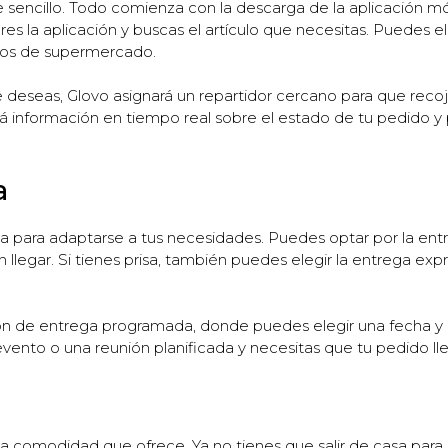
 sencillo. Todo comienza con la descarga de la aplicación mó
res la aplicación y buscas el artículo que necesitas. Puedes e
tos de supermercado.
eseas, Glovo asignará un repartidor cercano para que recoja 
ará información en tiempo real sobre el estado de tu pedido
a
a para adaptarse a tus necesidades. Puedes optar por la entr
legar. Si tienes prisa, también puedes elegir la entrega expr
 de entrega programada, donde puedes elegir una fecha y ho
n evento o una reunión planificada y necesitas que tu pedido
s la comodidad que ofrece. Ya no tienes que salir de casa para