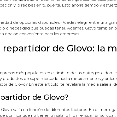
icación y lo recibes en tu puerta. Esto ahorra tiempo y esfu
riedad de opciones disponibles. Puedes elegir entre una gran 
tojo o necesidad que puedas tener. Además, Glovo también of
una opción conveniente para las empresas.
repartidor de Glovo: la m
mpresas más populares en el ámbito de las entregas a domici
y productos de supermercado hasta medicamentos y artículos
or de Glovo? En este artículo, te revelaré la media salarial d
partidor de Glovo?
Glovo varía en función de diferentes factores. En primer lug
e significa que no tienen un salario fijo mensual. En su luga