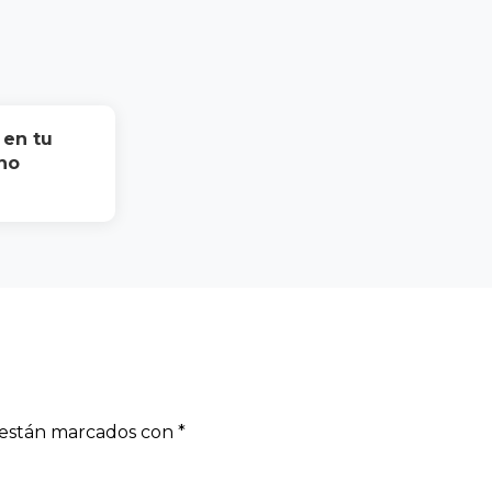
 en tu
no
s están marcados con
*