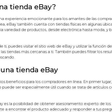
na tienda eBay?
na experiencia emocionante para los amantes de las compras
ínea, eBay también cuenta con tiendas físicas en algunas ubi
a variedad de productos, desde electrónica hasta moda, y br
 ti, puedes visitar el sitio web de eBay y utilizar la funció
 las tiendas más cercanas a ti. También puedes filtrar los re
uscando.
r una tienda eBay
ios beneficios para los compradores en línea. En primer lugar,
o puede ser especialmente útil cuando se trata de artículos 
ay es la posibilidad de obtener asesoramiento experto de los
rte a encontrar el producto adecuado y responder a tus preg