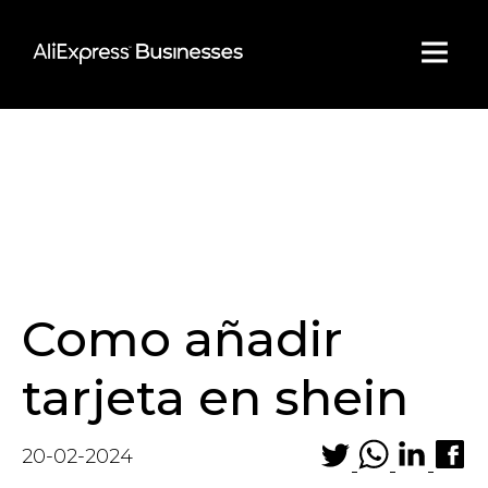
Skip
to
content
Como añadir
tarjeta en shein
20-02-2024