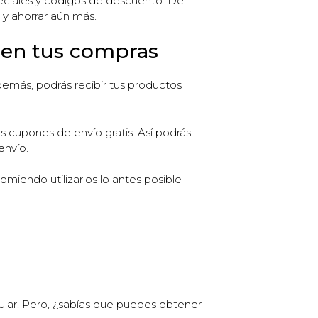
peciales y códigos de descuento. De
 y ahorrar aún más.
a en tus compras
demás, podrás recibir tus productos
s cupones de envío gratis. Así podrás
envío.
miendo utilizarlos lo antes posible
ular. Pero, ¿sabías que puedes obtener