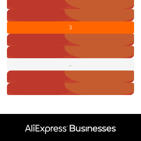
1
entradas
2
3
4
5
…
7
Siguiente »