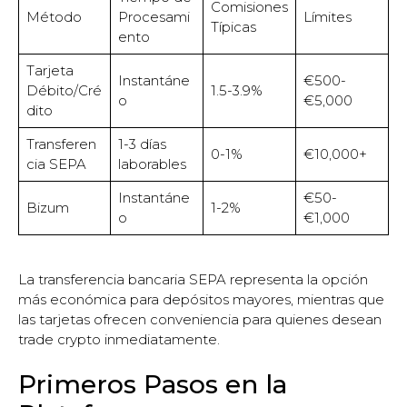
Comisiones
Método
Procesami
Límites
Típicas
ento
Tarjeta
Instantáne
€500-
Débito/Cré
1.5-3.9%
o
€5,000
dito
Transferen
1-3 días
0-1%
€10,000+
cia SEPA
laborables
Instantáne
€50-
Bizum
1-2%
o
€1,000
La transferencia bancaria SEPA representa la opción
más económica para depósitos mayores, mientras que
las tarjetas ofrecen conveniencia para quienes desean
trade crypto inmediatamente.
Primeros Pasos en la