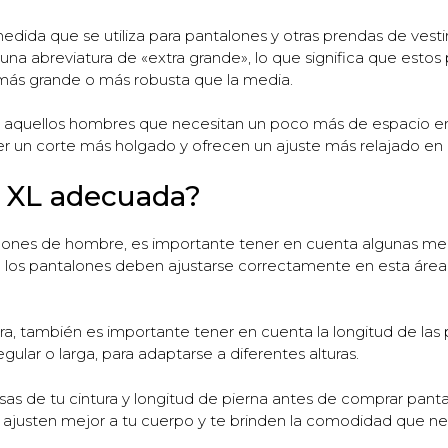
edida que se utiliza para pantalones y otras prendas de ves
na abreviatura de «extra grande», lo que significa que estos
más grande o más robusta que la media.
ara aquellos hombres que necesitan un poco más de espacio en l
 un corte más holgado y ofrecen un ajuste más relajado en c
a XL adecuada?
antalones de hombre, es importante tener en cuenta algunas 
que los pantalones deben ajustarse correctamente en esta áre
ra, también es importante tener en cuenta la longitud de las
gular o larga, para adaptarse a diferentes alturas.
 de tu cintura y longitud de pierna antes de comprar pantal
 ajusten mejor a tu cuerpo y te brinden la comodidad que ne