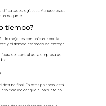
dificultades logísticas. Aunque estos
e un paquete.
ho tiempo?
ón, lo mejor es comunicarte con la
uete y el tiempo estimado de entrega.
fuera del control de la empresa de
ible.
o
destino final. En otras palabras, está
ería para indicar que el paquete ha
endo de varios factores, como la