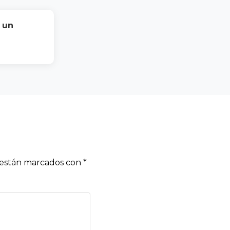
 un
s están marcados con
*