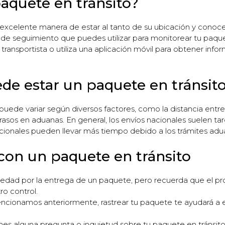
aquete en tránsito?
 excelente manera de estar al tanto de su ubicación y conoce
e seguimiento que puedes utilizar para monitorear tu paqu
transportista o utiliza una aplicación móvil para obtener info
e estar un paquete en tránsit
uede variar según diversos factores, como la distancia entre el
trasos en aduanas. En general, los envíos nacionales suelen tar
acionales pueden llevar más tiempo debido a los trámites aduan
 con un paquete en tránsito
siedad por la entrega de un paquete, pero recuerda que el pr
ro control.
mencionamos anteriormente, rastrear tu paquete te ayudará a e
ienes alguna pregunta o inquietud sobre tu paquete en tránsi