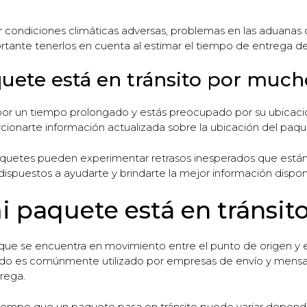
 condiciones climáticas adversas, problemas en las aduanas o 
rtante tenerlos en cuenta al estimar el tiempo de entrega d
quete está en tránsito por muc
 por un tiempo prolongado y estás preocupado por su ubicaci
cionarte información actualizada sobre la ubicación del paq
aquetes pueden experimentar retrasos inesperados que están 
dispuestos a ayudarte y brindarte la mejor información dispon
 paquete está en tránsit
a que se encuentra en movimiento entre el punto de origen y el 
ado es comúnmente utilizado por empresas de envío y mensaj
rega.
tiempo que un paquete pasa en tránsito puede variar dependi