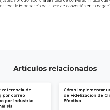
justes. Por otro lado, una alta tasa de conversión indica que
estimes la importancia de la tasa de conversión en tu negoci
Artículos relacionados
 referencia de
Cómo Implementar u
 por correo
de Fidelización de Cl
o por industria:
Efectivo
álisis