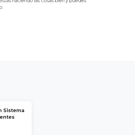
 estás haciendo las cosas bien y puedes
o.
n Sistema
ientes