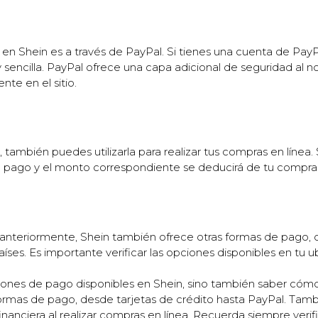
 en Shein es a través de PayPal. Si tienes una cuenta de PayP
y sencilla. PayPal ofrece una capa adicional de seguridad al n
nte en el sitio.
, también puedes utilizarla para realizar tus compras en líne
e pago y el monto correspondiente se deducirá de tu compra
teriormente, Shein también ofrece otras formas de pago, c
es. Es importante verificar las opciones disponibles en tu u
iones de pago disponibles en Shein, sino también saber cóm
s formas de pago, desde tarjetas de crédito hasta PayPal. T
nanciera al realizar compras en línea. Recuerda siempre verifi