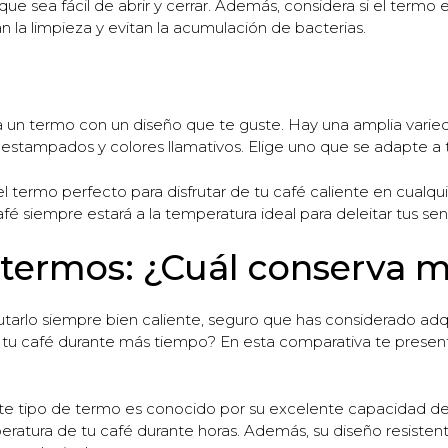
ue sea fácil de abrir y cerrar. Además, considera si el termo 
n la limpieza y evitan la acumulación de bacterias.
ca un termo con un diseño que te guste. Hay una amplia vari
estampados y colores llamativos. Elige uno que se adapte a tu
 termo perfecto para disfrutar de tu café caliente en cualquie
café siempre estará a la temperatura ideal para deleitar tus sen
termos: ¿Cuál conserva me
rutarlo siempre bien caliente, seguro que has considerado adqu
 tu café durante más tiempo? En esta comparativa te prese
e tipo de termo es conocido por su excelente capacidad de r
ratura de tu café durante horas. Además, su diseño resistent