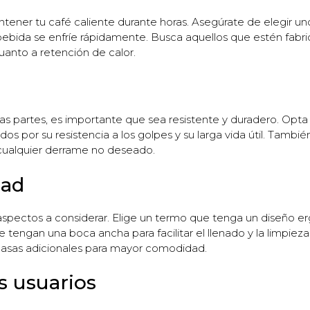
antener tu café caliente durante horas. Asegúrate de elegir 
bebida se enfríe rápidamente. Busca aquellos que estén fabri
anto a retención de calor.
das partes, es importante que sea resistente y duradero. Opt
os por su resistencia a los golpes y su larga vida útil. Tamb
r cualquier derrame no deseado.
dad
spectos a considerar. Elige un termo que tenga un diseño er
e tengan una boca ancha para facilitar el llenado y la limpie
 asas adicionales para mayor comodidad.
s usuarios