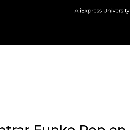
AliExpress University
trar Funko Pop en 