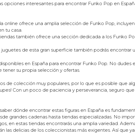
tras opciones interesantes para encontrar Funko Pop en Españ
da online ofrece una amplia selección de Funko Pop, incluye
en tu casa.
iendas también ofrece una sección dedicada a los Funko Pop
 juguetes de esta gran superficie también podrás encontrar
 disponibles en España para encontrar Funko Pop. No dudes en
 tener su propia selección y ofertas.
s de colección muy populares, por lo que es posible que alg
eocupes! Con un poco de paciencia y perseverancia, seguro q
 saber dónde encontrar estas figuras en España es fundament
esde grandes cadenas hasta tiendas especializadas. No import
uegos, en estas tiendas encontrarás una amplia variedad. Adem
án las delicias de los coleccionistas más exigentes. Así que y