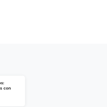
s:
s con