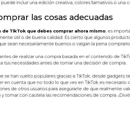
 puede incluir una edición creativa, colores llamativos o una
omprar las cosas adecuadas
es de TikTok que debes comprar ahora mismo
, es import
ente útil o de buena calidad. Es cierto que algunos product
a que sean necesariamente buenos o valgan la pena comprarlo
s antes de realizar una compra basada en el contenido de Tik
ste a tus necesidades antes de tomar una decisión de compra.
 se han vuelto populares gracias a TikTok, desde gadgets tec
 en cuenta que no todo lo que ves en TikTok es necesario o 
iones de otros usuarios para asegurarte de que realmente va
ma y tomar con cautela las recomendaciones de compra. ¡Divi