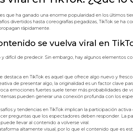
iales que ha ganado una enorme popularidad en los últimos t
fíos divertidos hasta coreografías pegadizas, TikTok se ha co
e propagan rápidamente.
ntenido se vuelva viral en TikT
so y difícil de predecir. Sin embargo, hay algunos elementos
 destaca en TikTok es aquel que ofrece algo nuevo y fresco. 
tiva de presentar algo, la originalidad es un factor clave para
ca emociones fuertes suele tener más probabilidades de volver
s intensas pueden generar una conexión profunda con los es
fíos y tendencias en TikTok implican la participación activa de
o hacer preguntas que los espectadores deben responder. La pa
uede llevar al contenido a volverse viral.
ataforma altamente visual, por lo que el contenido que es es