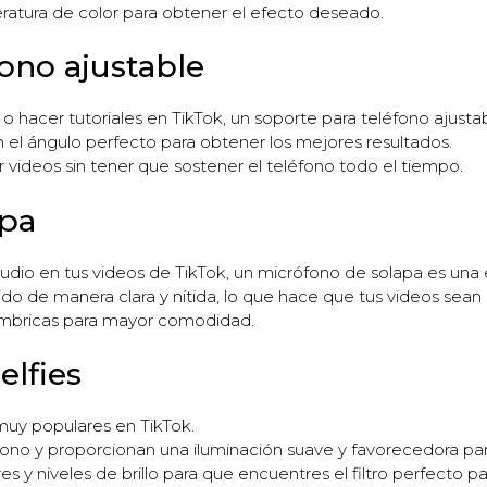
peratura de color para obtener el efecto deseado.
fono ajustable
 o hacer tutoriales en TikTok, un soporte para teléfono ajusta
n el ángulo perfecto para obtener los mejores resultados.
 videos sin tener que sostener el teléfono todo el tiempo.
apa
 audio en tus videos de TikTok, un micrófono de solapa es una
do de manera clara y nítida, lo que hace que tus videos sean
ámbricas para mayor comodidad.
elfies
n muy populares en TikTok.
éfono y proporcionan una iluminación suave y favorecedora para
 y niveles de brillo para que encuentres el filtro perfecto par