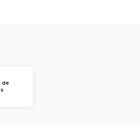
s de
es