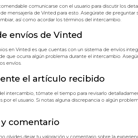
ecomendable comunicarse con el usuario para discutir los detal
n de mensajería de Vinted para esto. Asegúrate de preguntar so
ambiar, así como acordar los términos del intercambio.
 de envíos de Vinted
ios en Vinted es que cuentas con un sistema de envíos integr
e que ocurra algún problema durante el intercambio. Asegúrat
os envíos.
ente el artículo recibido
del intercambio, tómate el tiempo para revisarlo detalladament
as por el usuario. Si notas alguna discrepancia o algún proble
n y comentario
 olvides dejar tu valoración y comentario sobre la experienci