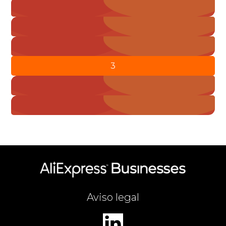
Paginación
« Anterior
de
1
entradas
2
3
4
Siguiente »
Aviso legal