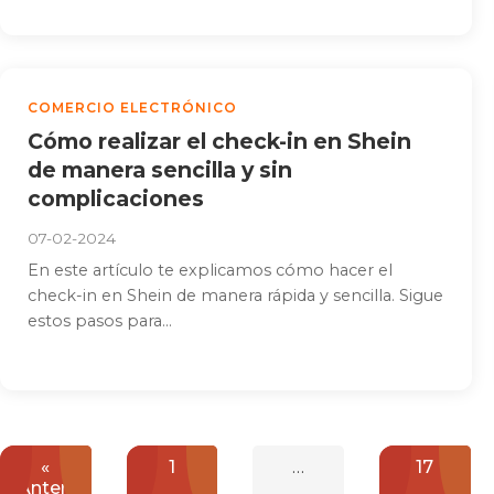
COMERCIO ELECTRÓNICO
Cómo realizar el check-in en Shein
de manera sencilla y sin
complicaciones
07-02-2024
En este artículo te explicamos cómo hacer el
check-in en Shein de manera rápida y sencilla. Sigue
estos pasos para...
Paginación
«
1
…
17
de
Anterior