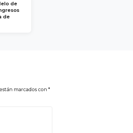
elo de
ingresos
a de
s están marcados con
*