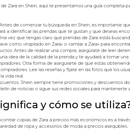
s de Zara en Shein, aquí te presentamos una guía completa p
: Antes de comenzar tu búsqueda en Shein, es importante que 
rá a identificar las prendas que te gustan y que deseas encon
Una vez que tengas claro qué prendas de Zara estás buscando
clave como «inspirado en Zara» o «similar a Zara» para encontr
ductos: Antes de realizar una compra, asegúrate de leer dete
una idea de la calidad de la prenda y te ayudará a tomar una
ompradores: Otra forma de asegurarte de que estás obteniend
compradores. Lee las reseñas y fíjate en las fotos que los us
a vida real.
cuentos: Shein siempre tiene promociones y descuentos disp
etín de noticias o sigue sus redes sociales para mantenerte al
ignifica y cómo se utiliza
ontrar copias de Zara a precios más económicos es a través 
variedad de ropa y accesorios de moda a precios asequibles.